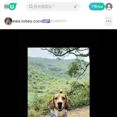
下載App
ewa.tobey.coco
2026/02/11