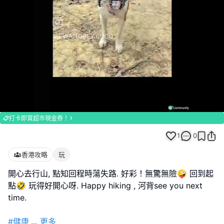
Loaded
:
Unmute
100.00%
打卡即賞超市現金券！
1
0
香港攻略
玩
開心去行山, 點知回程時蕩失路. 好彩！無驚無險🤪 回到起
點🤣 玩得好開心呀. Happy hiking , 河背see you next
time.
#健康
...
更多