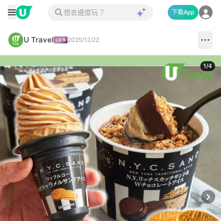
下載App
U Travel
2025/12/22
1
/
4
Next