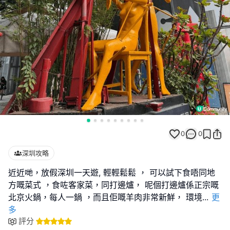
0
0
深圳攻略
近近哋，放假深圳一天遊, 輕輕鬆鬆 ， 可以試下食唔同地
方嘅菜式 ，食咗客家菜，同打邊爐， 呢個打邊爐係正宗嘅
北京火鍋，每人一鍋 ，而且佢嘅羊肉非常新鮮， 環境
...
更
多
評分