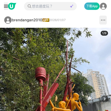
下載App
brendangan2010
2026/01/07
1
/
9
Next