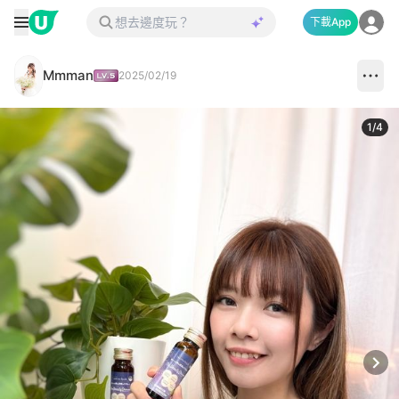
下載App
Mmman
2025/02/19
1
/
4
Next