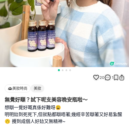
20
1
美妝時尚
美妝
無覺好瞓？試下呢支美容晚安瓶啦～
想瞓一覺好嘅真係好難呀😩
明明攰到死死下,但就點都瞓唔著;幾經辛苦瞓著又好易紮醒
🙃 攪到成個人好攰又無精神~