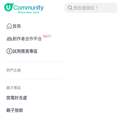
首頁
創作者合作平台
試用獎賞專區
熱門主題
親子專區
放電好去處
親子旅遊