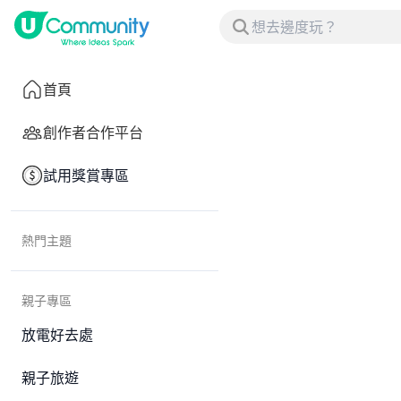
首頁
創作者合作平台
試用獎賞專區
熱門主題
親子專區
放電好去處
親子旅遊