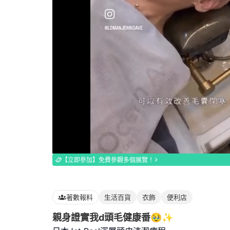
Loaded
:
100.00%
【立即參加】免費參觀多個展覽！
著數報料
生活百貨
衣飾
便利店
親身證實我d頭毛健康番🥹✨