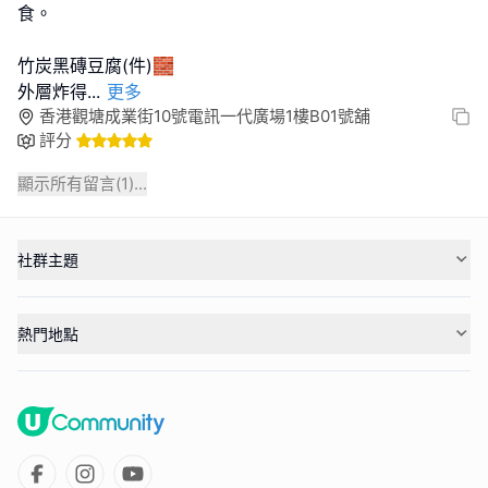
食。
竹炭黑磚豆腐(件)🧱
外層炸得
...
更多
香港觀塘成業街10號電訊一代廣場1樓B01號舖
評分
顯示所有留言(
1
)...
社群主題
熱門地點