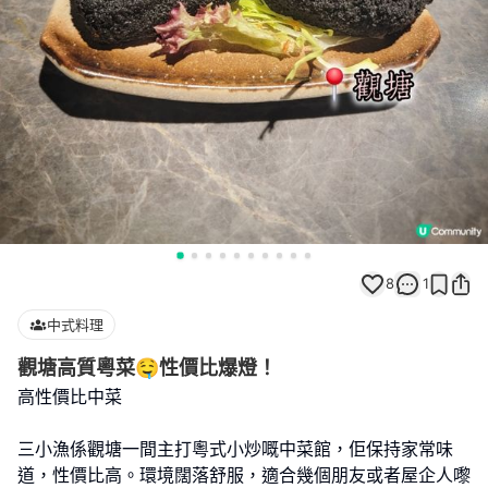
8
1
中式料理
觀塘高質粵菜🤤性價比爆燈！
高性價比中菜
三小漁係觀塘一間主打粵式小炒嘅中菜館，佢保持家常味
道，性價比高。環境闊落舒服，適合幾個朋友或者屋企人嚟