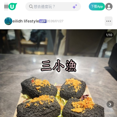
下載App
eilidh lifestyle
2026/01/27
1
/
10
Next