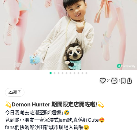
21
1
親子
💫Demon Hunter 期間限定店開咗啦!💫
今日我哋去咗潮聖睇｢週邊｣🤣
見到啲小朋友一齊沉浸式jam歌,真係好Cute😍
fans們快啲嚟沙田新城市廣場入貨啦😉