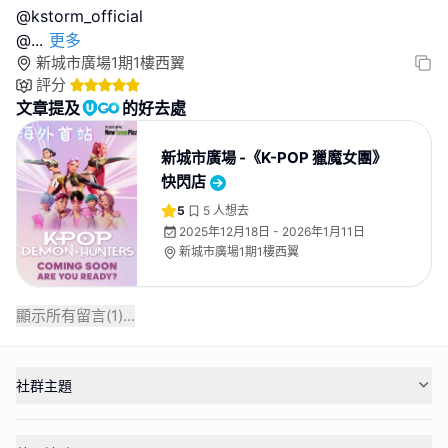
@kstorm_official
@
...
更多
新城市廣場1期1樓西翼
評分
文章提及
的好去處
新城市廣場 -《K-POP 獵魔女團》
快閃店
5
5
人想去
2025年12月18日 - 2026年1月11日
新城市廣場1期1樓西翼
顯示所有留言(
1
)...
社群主題