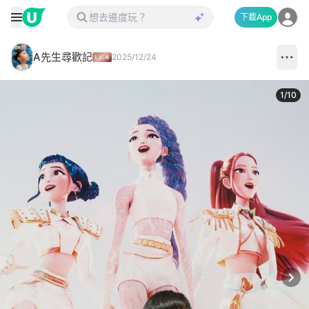
下載App
A先生尋歡記
2025/12/24
1
/
10
Next