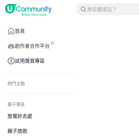
首頁
創作者合作平台
試用獎賞專區
熱門主題
親子專區
放電好去處
親子旅遊