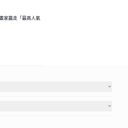
l級小畫家贏走「最高人氣