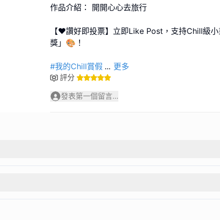
作品介紹： 開開心心去旅行
【❤️讚好即投票】立即Like Post，支持Chil
獎」🎨！
#我的Chill賞假
...
更多
評分
發表第一個留言...