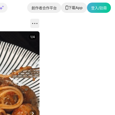
下載App
創作者合作平台
登入/註冊
1
/
4