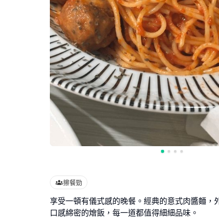
擦餐勁
享受一頓有儀式感的晚餐。經典的意式肉醬麵，