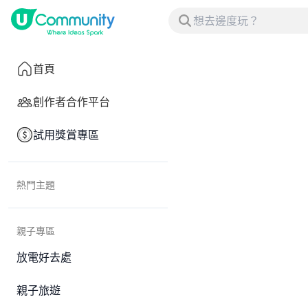
首頁
創作者合作平台
試用獎賞專區
熱門主題
親子專區
放電好去處
親子旅遊