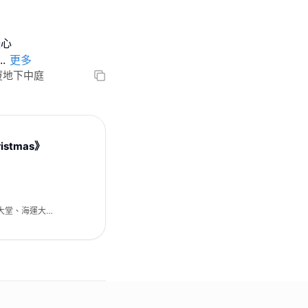
暖心
..
更多
廈地下中庭
istmas》
大堂、海運大廈