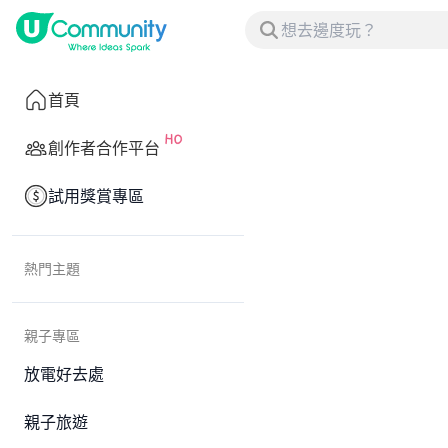
首頁
創作者合作平台
試用獎賞專區
熱門主題
親子專區
放電好去處
親子旅遊