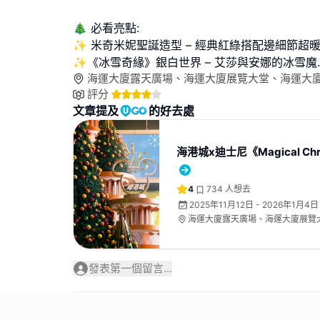
🎄 必看亮點:
✨ 米奇米妮聖誕造型 – 經典紅綠搭配邊細節超
✨《冰雪奇緣》銀白世界 – 艾莎與安娜的冰雪魔
.
海運大廈露天廣場、海運大廈展覽大堂、海運大
評分
文章提及
的好去處
海港城x迪士尼《Magical Chr
4
734
人想去
2025年11月12日 - 2026年1月4日
海運大廈露天廣場、海運大廈展覽
地下中庭
發表第一個留言...