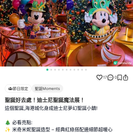
17
0
節日限定
聖誕Moments
聖誕好去處！迪士尼聖誕魔法展！
這個聖誕,海港城化身成迪士尼夢幻聖誕小鎮!
🎄 必看亮點:
✨ 米奇米妮聖誕造型 – 經典紅綠搭配邊細節超暖心