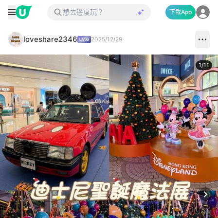
下載App
loveshare2346
2025/12/29
1
/
11
Next