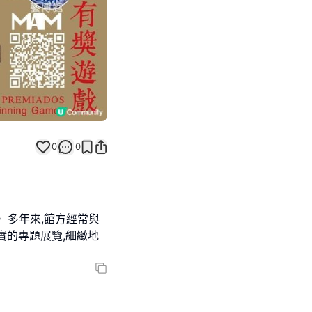
0
0
 多年來,館方經常與
實的專題展覽,細緻地