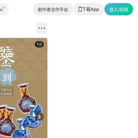
下載App
創作者合作平台
登入/註冊
1
/
2
即睇更多社
Next slide
返回帖文