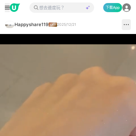
下載App
Happyshare119
2025/12/21