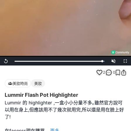
Loaded
:
Replay
Unmute
Full
100.00%
2
0
美妝時尚
美妝
Lummir Flash Pot Highlighter
Lummir 的 highlighter ,一盒小小分量不多｡雖然官方說可
以用在身上,但應該用不了幾次就用完,所以還是用在臉上好
了!
在facesss現在購買
...
更多