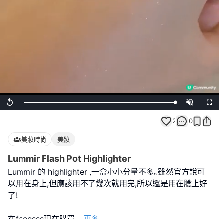
Loaded
:
Replay
Unmute
Full
100.00%
2
0
美妝時尚
美妝
Lummir Flash Pot Highlighter
Lummir 的 highlighter ,一盒小小分量不多｡雖然官方說可
以用在身上,但應該用不了幾次就用完,所以還是用在臉上好
了!
在facesss現在購買
...
更多