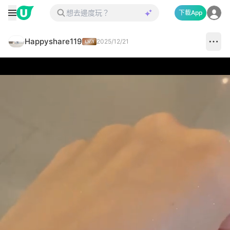
下載App
Happyshare119
2025/12/21