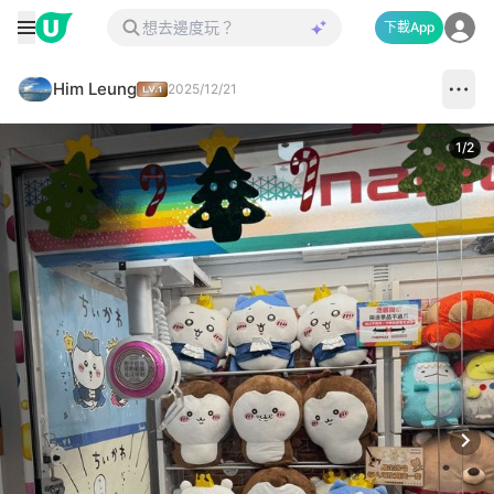
下載App
Him Leung
2025/12/21
1
/
2
Next