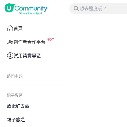
首頁
創作者合作平台
試用獎賞專區
熱門主題
親子專區
放電好去處
親子旅遊