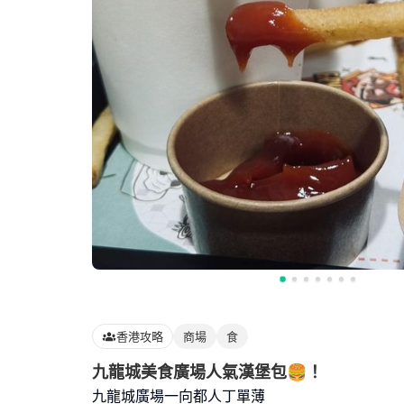
香港攻略
商場
食
九龍城美食廣場人氣漢堡包🍔！
九龍城廣場一向都人丁單薄