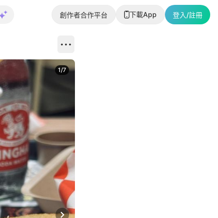
下載App
創作者合作平台
登入/註冊
1
/
7