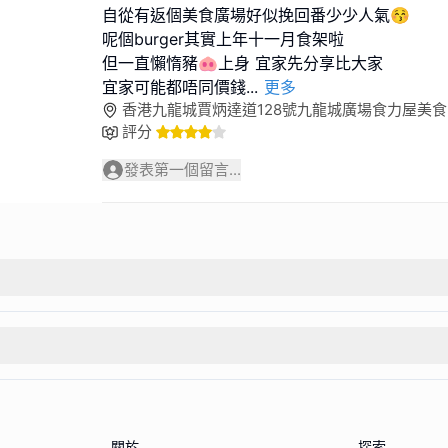
自從有返個美食廣場好似挽回番少少人氣😚
呢個burger其實上年十一月食架啦
但一直懶惰豬🐽上身 宜家先分享比大家
宜家可能都唔同價錢
...
更多
香港九龍城賈炳達道128號九龍城廣場食力屋美食B
評分
發表第一個留言...
關於
探索