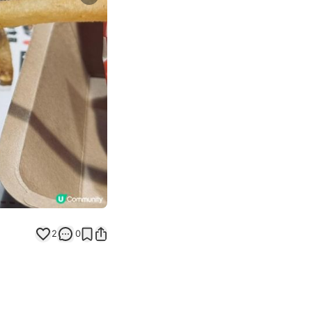
Next slide
2
0