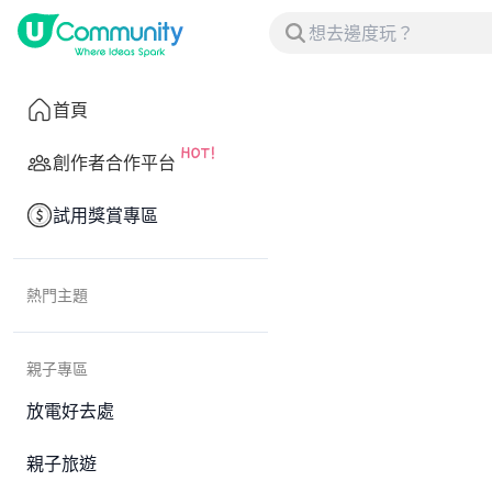
首頁
創作者合作平台
試用獎賞專區
熱門主題
親子專區
放電好去處
親子旅遊