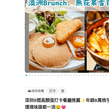
深圳攻略
打卡
食
深圳9間高顏值打卡餐廳推薦✨年銷8萬梳乎厘
環境味道都一流🤤💗