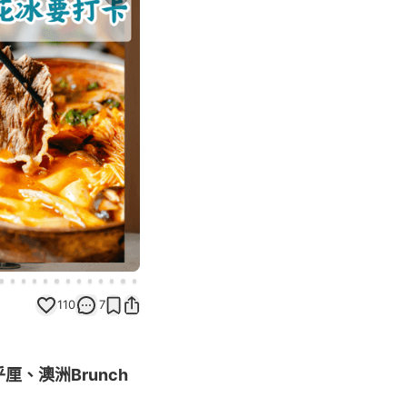
Next slide
110
7
、澳洲Brunch