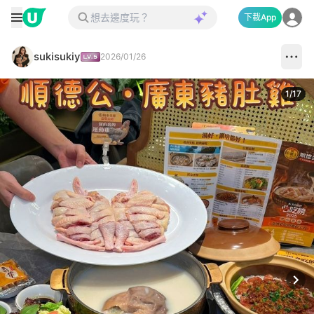
下載App
sukisukiy
2026/01/26
1
/
17
Next