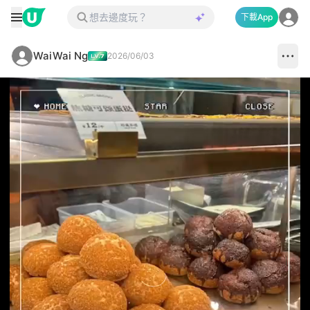
下載App
WaiWai Ng
2026/06/03