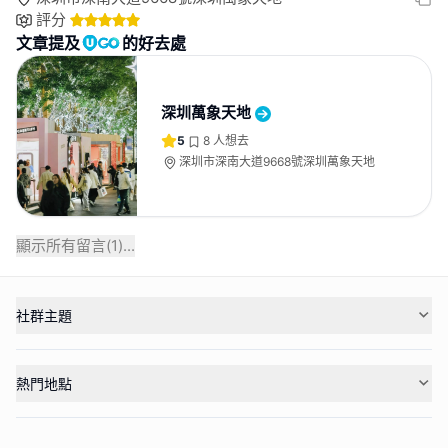
評分
文章提及
的好去處
深圳萬象天地
5
8
人想去
深圳市深南大道9668號深圳萬象天地
顯示所有留言(
1
)...
社群主題
熱門地點