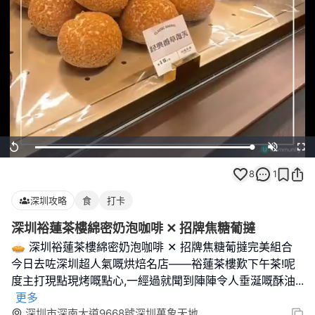
Loaded
:
Replay
Unmute
Full
100.00%
8
1
深圳攻略
食
打卡
深圳裕蓮茶樓綿密奶泡咖啡 ✕ 招牌焦糖葡撻
🥧 深圳裕蓮茶樓綿密奶泡咖啡 ✕ 招牌焦糖葡撻完美組合
今日去咗深圳超人氣嘅烘焙名店——裕蓮茶樓歎下午茶!呢
度主打現點現烤嘅點心,一經過就聞到陣陣令人垂涎嘅酥油
...
更多
深圳市深南大道9668號深圳萬象天地