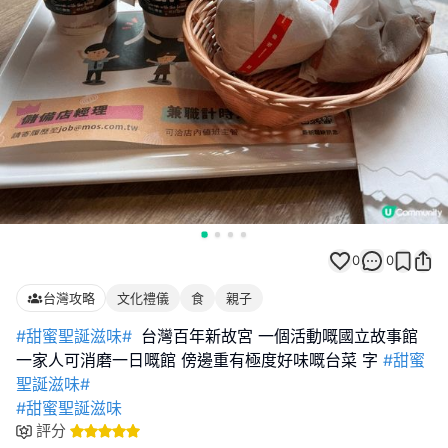
0
0
台灣攻略
文化禮儀
食
親子
#甜蜜聖誕滋味#
台灣百年新故宮 一個活動嘅國立故事館
一家人可消磨一日嘅館 傍邊重有極度好味嘅台菜 字
#甜蜜
聖誕滋味#
#甜蜜聖誕滋味
評分