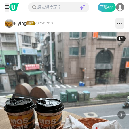
下載App
Flying
2025/12/10
1
/
4
Next