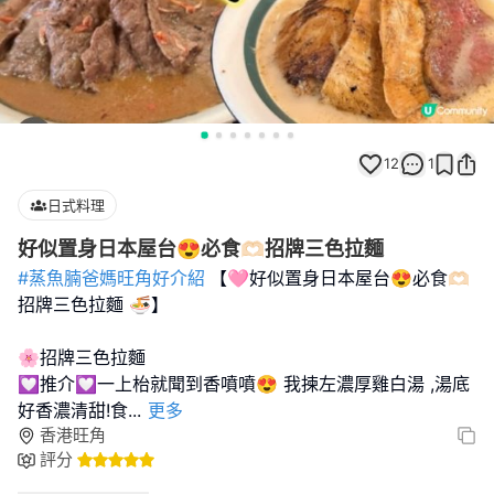
12
1
日式料理
好似置身日本屋台😍必食🫶🏻招牌三色拉麵
#蒸魚腩爸媽旺角好介紹
【🩷好似置身日本屋台😍必食🫶🏻
招牌三色拉麵 🍜】
🌸招牌三色拉麵
💟推介💟一上枱就聞到香噴噴😍 我揀左濃厚雞白湯 ,湯底
好香濃清甜!食
...
更多
香港旺角
評分