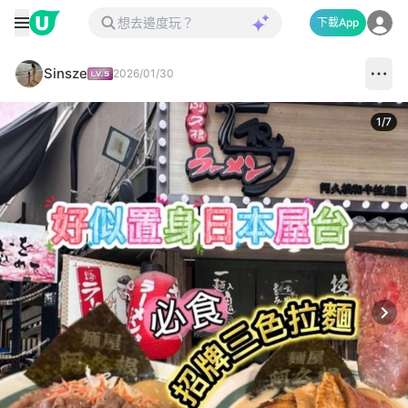
下載App
Sinsze
2026/01/30
1
/
7
Next