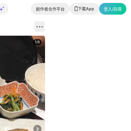
下載App
創作者合作平台
登入/註冊
1
/
5