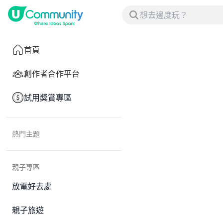
首頁
創作者合作平台
試用獎賞專區
熱門主題
親子專區
放電好去處
親子旅遊