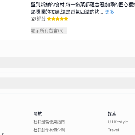
盤到新鮮的食材,每一道菜都蘊含著廚師的匠心獨
熱騰騰的拉麵,還是香氣四溢的烤
...
更多
評分
顯示所有留言(
5
)...
關於
探索
社群最強使用指南
U Lifestyle
社群創作有價企劃
Travel
程式