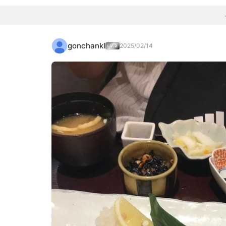
gonchankl
2025/02/14