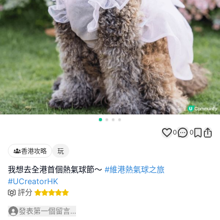
0
0
香港攻略
玩
我想去全港首個熱氣球節～
#維港熱氣球之旅
#UCreatorHK
評分
發表第一個留言...