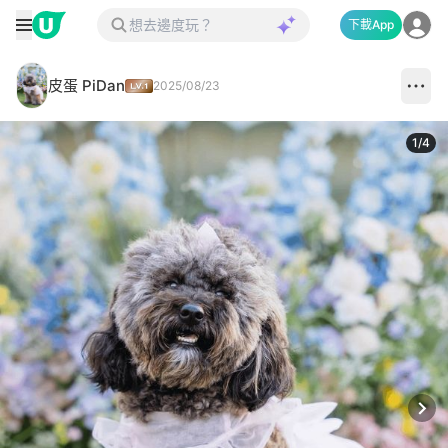
下載App
皮蛋 PiDan
2025/08/23
1
/
4
Next