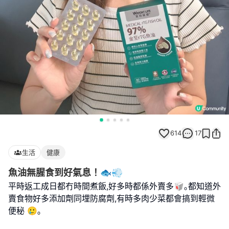
614
17
生活
健康
魚油無腥食到好氣息！🐟💨
平時返工成日都冇時間煮飯,好多時都係外賣多🥡｡都知道外
賣食物好多添加劑同埋防腐劑,有時多肉少菜都會搞到輕微
便秘 🥲｡