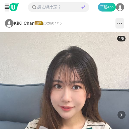
下載App
KiKi Chan
2026/04/15
1
/
5
Next