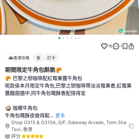
16
1
香港攻略
食
打卡
期間限定牛角包酥脆🥐
🥐 巴黎之戀咖啡配紅莓果醬牛角包
呢款係本月限定牛角包,巴黎之戀咖啡帶淡淡莓果香,紅莓果
醬酸甜適中,同牛角包嘅酥香配搭得宜
🥥 咖椰牛角包
牛角包嘅酥皮做得鬆
...
更多
Shop G315 & G315A, G/F, Gateway Arcade, Tsim Sha
Tsui, 香港
評分