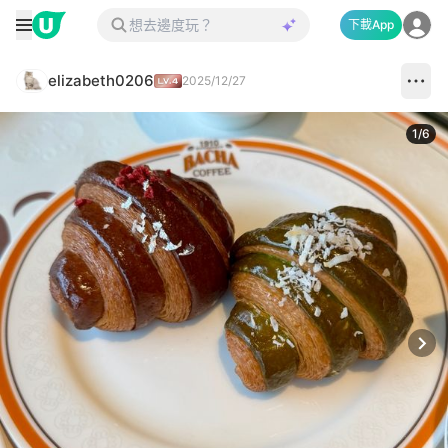
下載App
elizabeth0206
2025/12/27
1
/
6
Next