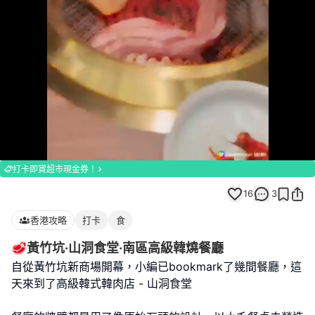
Loaded
:
Unmute
100.00%
打卡即賞超市現金券！
16
3
香港攻略
打卡
食
🥩黃竹坑·山洞食堂·南區高級韓燒餐廳
自從黃竹坑新商場開幕，小編已bookmark了幾間餐廳，這
天來到了高級韓式韓肉店 - 山洞食堂