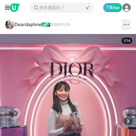
下載App
Deardaphne
2026/01/24
1
/
14
Next