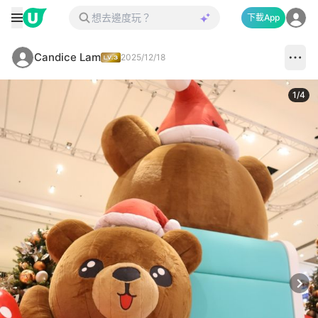
下載App
Candice Lam
2025/12/18
1
/
4
Next