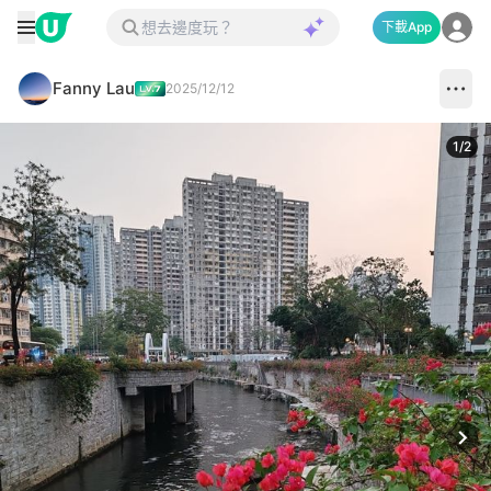
下載App
Fanny Lau
2025/12/12
1
/
2
Next