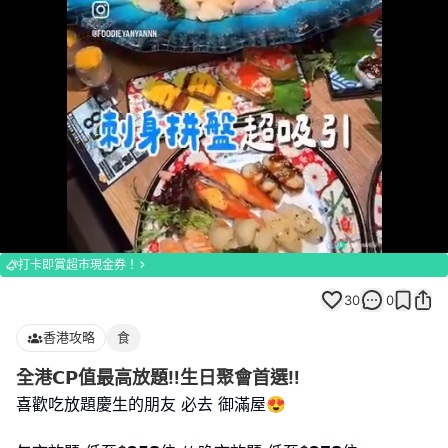
Loaded
:
Unmute
100.00%
打卡即賞超市現金券！
30
0
香港攻略
食
全港𝗖𝗣值最高放題‼️生日聚會首選‼️
喜歡吃放題慶生的朋友 必去 御滿屋😍