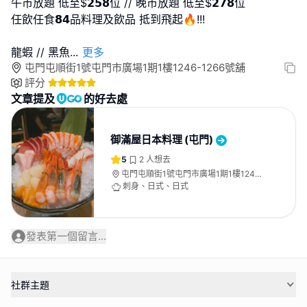
午市放題 低至$𝟮𝟱𝟴位 // 晚市放題 低至$𝟮𝟳𝟴位
任飲任食𝟴𝟰品料理及飲品 抵到飛起🔥!!!
龍蝦 // 黑魚
...
更多
屯門屯順街1號屯門市廣場1期1樓1246-1266號舖
評分
文章提及
的好去處
御滿屋日本料理 (屯門)
5
2
人想去
屯門屯順街1號屯門市廣場1期1樓1246-
1266號舖
刺身、日式、日式
發表第一個留言...
社群主題