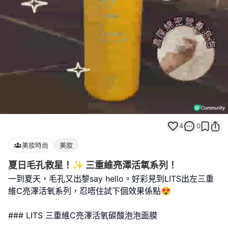
Loaded
:
Unmute
100.00%
4
0
美妝時尚
美妝
夏日毛孔救星！✨ 三重維亮澤活氧系列！
一到夏天，毛孔又出黎say hello。好彩見到LITS出左三重
維C亮澤活氧系列，忍唔住試下個效果係點😍
### LITS 三重維C亮澤活氧碳酸泡泡面膜