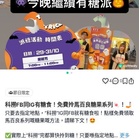
4
0
節日限定
科撈FB同IG有糖食！免費拎馬百良糖果系列🍬！🤳🏻
只要去指定地點，“科撈”IG同FB就有糖食啦！點樣免費領取
馬百良系列嘅糖果嘅方法，請睇下文！🤩
✅實際上“科撈”完都算快拎到糖！只要喺指定地點
...
更多