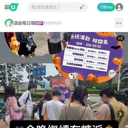
下載App
温迪每日報
2025/10/31
1
/
2
Next