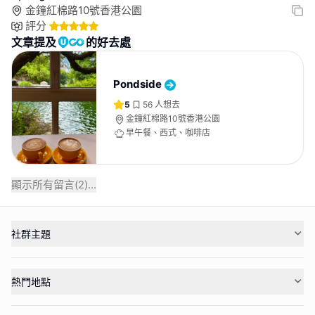
金鐘紅棉路10號香港公園
評分
文章提及
的好去處
Pondside
5
56
人想去
金鐘紅棉路10號香港公園
早午餐、西式、咖啡店
顯示所有留言(
2
)...
社群主題
熱門地點