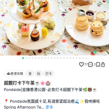
17
2
香港攻略
食
玩
打卡
超靚打卡下午茶☕️🌸🏰
Pondside|金鐘香港公園･必食打卡超靚下午茶🌿🐻☕️
📍 Pondside氛圍感十足,有湖景望超治癒🌊✨我哋揀咗
Spring Afternoon Te
...
更多