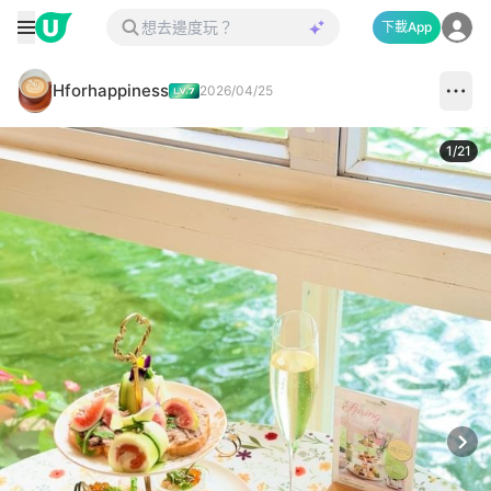
下載App
Hforhappiness
2026/04/25
1
/
21
Next