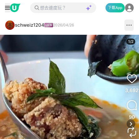
下載App
schweiz1204
2026/04/26
1
/
2
Next