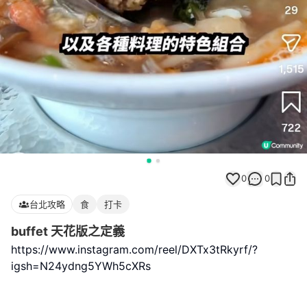
0
0
台北攻略
食
打卡
buffet 天花版之定義
https://www.instagram.com/reel/DXTx3tRkyrf/?
igsh=N24ydng5YWh5cXRs