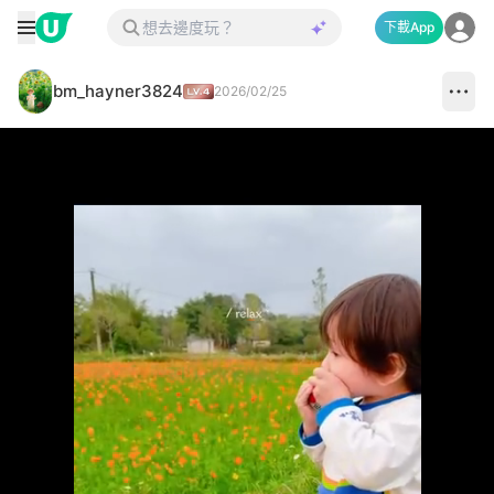
下載App
bm_hayner3824
2026/02/25