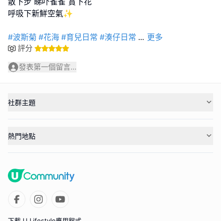
散下步 睇吓雀雀 賞下花
呼吸下新鮮空氣✨
#波斯菊
#花海
#育兒日常
#湊仔日常
...
更多
評分
發表第一個留言...
社群主題
熱門地點
下載 U Lifestyle應用程式