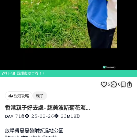
Loaded
:
Unmute
100.00%
打卡即賞超市現金券！
5
0
香港攻略
親子
香港親子好去處- 超美波斯菊花海…
ᴅᴀʏ 𝟽𝟷𝟠❖ 𝟸𝟻-𝟶𝟸-𝟸𝟼❖ 𝟸𝟹ᴍ𝟷𝟾𝔻
放學帶晏晏黎附近濕地公園