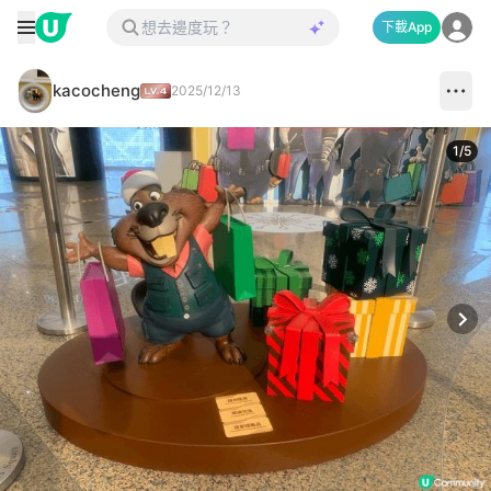
下載App
kacocheng
2025/12/13
1
/
5
Next