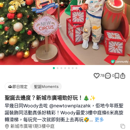
78
0
節日限定
聖誕Moments
聖誕去邊度？新城市廣場勁好玩！🎄✨
早幾日同Woody去咗 @newtownplazahk，佢地今年既聖
誕裝飾同活動真係好精彩！Woody最愛3樓中庭條6米高旋
轉滑梯，每玩完一次就即刻衝上去再玩🤣
...
更多
新城市廣場1期3樓中庭