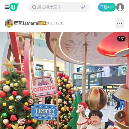
下載App
蘿蔔糕Mami
2025/12/15
1
/
7
Next