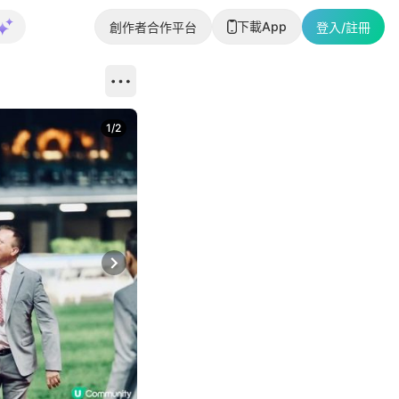
下載App
創作者合作平台
登入/註冊
1
/
2
即睇更多社
Next slide
返回帖文