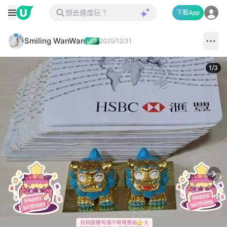
下載App
Smiling WanWan
2025/12/31
1
/
3
Next