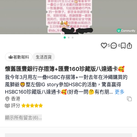
5
6
著數報料
生活百貨
懷舊匯豐銀行存摺簿+匯豐160珍藏版八達通卡🥰
我今年3月用左一疊HSBC存摺簿+一對去年在沖繩購買的
風獅爺🦁整左個IG story參加HSBC的活動，驚喜贏得
HSBC160珍藏版八達通卡🥰(好奇一問🤔有冇朋
...
更多
香港
評分
顯示所有留言(
6
)...