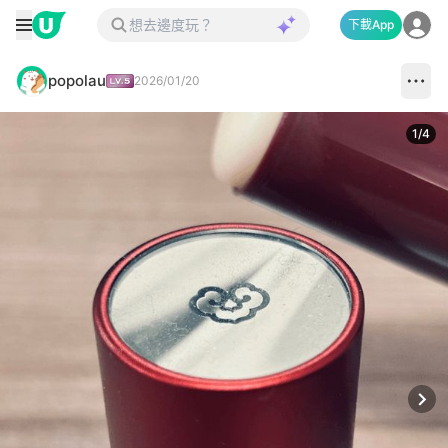
下載App
popolau
2026/01/20
1
/
4
Next