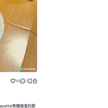
Next slide
返回帖文
43
2
fayettel焦糖燉蛋的節