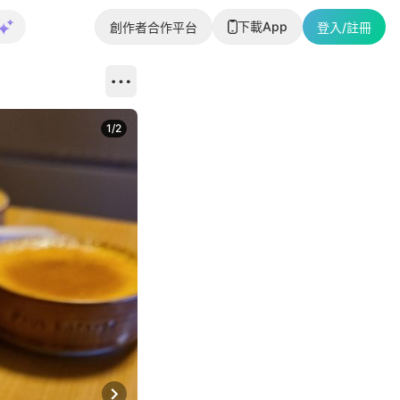
下載App
創作者合作平台
登入/註冊
1
/
2
即睇更多社