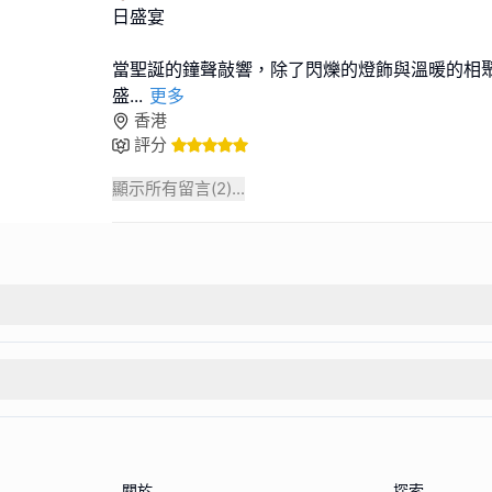
日盛宴
當聖誕的鐘聲敲響，除了閃爍的燈飾與溫暖的相
盛
...
更多
香港
評分
顯示所有留言(
2
)...
關於
探索