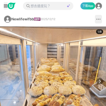
下載App
Newlifewifbb
2025/12/12
1
/
8
Next