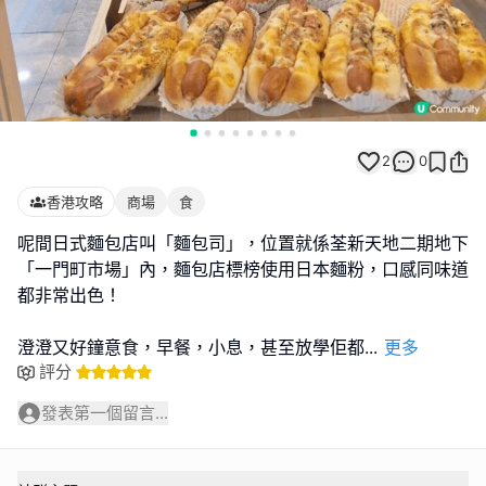
2
0
香港攻略
商場
食
呢間日式麵包店叫「麵包司」，位置就係荃新天地二期地下
「一門町市場」內，麵包店標榜使用日本麵粉，口感同味道
都非常出色！
澄澄又好鐘意食，早餐，小息，甚至放學佢都
...
更多
評分
發表第一個留言...