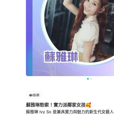
娛樂
蘇雅琳勁索！實力派鄰家女孩🥰
蘇雅琳 Ivy So 是兼具實力與魅力的新生代女藝