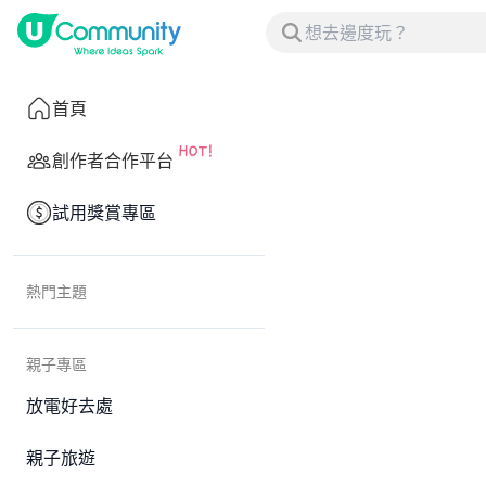
首頁
創作者合作平台
試用獎賞專區
熱門主題
親子專區
放電好去處
親子旅遊