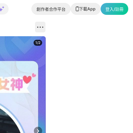
下載App
創作者合作平台
登入/註冊
1
/
2
即睇更多社