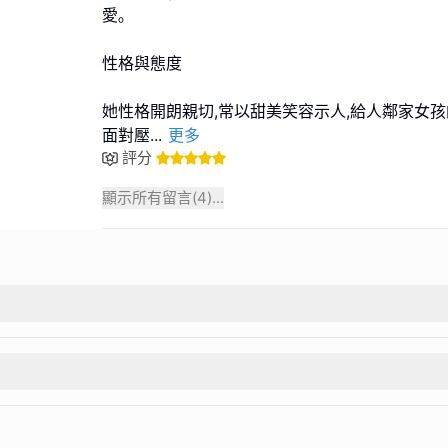
愛｡​
性格與態度
她性格開朗親切,常以甜美笑容示人,給人鄰家女孩的
面對壓
...
更多
評分
顯示所有留言(
4
)...