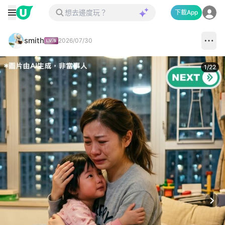
下載App
smith
2026/07/30
1
/
22
Next