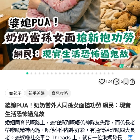
124
5
親子
新手爸媽
育兒攻略
婆媳PUA！奶奶當外人同孫女面搶功勞 網民：現實
生活恐怖過鬼故
婚姻同育兒嘅路上，最怕遇到嘅唔係神隊友失蹤，而係長老
帶嚟嘅精神內耗。唔係個個都咁好彩，有通情達理嘅四大長
老。最近喺社交平台 Threads 上，就有一位港媽發長
...
更