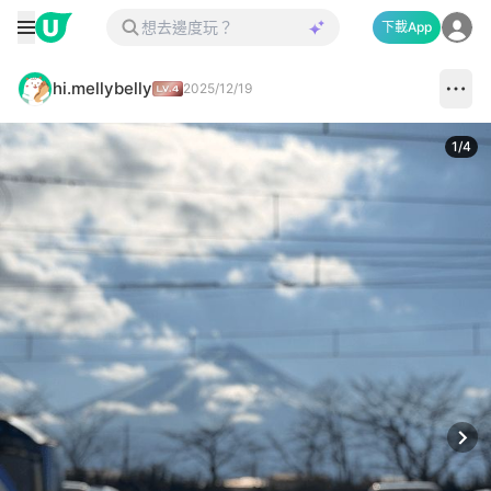
下載App
hi.mellybelly
2025/12/19
1
/
4
Next