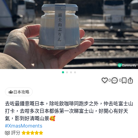
0
0
日本攻略
去咗最鍾意嘅日本，除咗飲咖啡同跑步之外，仲去咗富士山
打卡，去咁多次日本都係第一次睇富士山，好開心有好天
#XmasMoments
評分