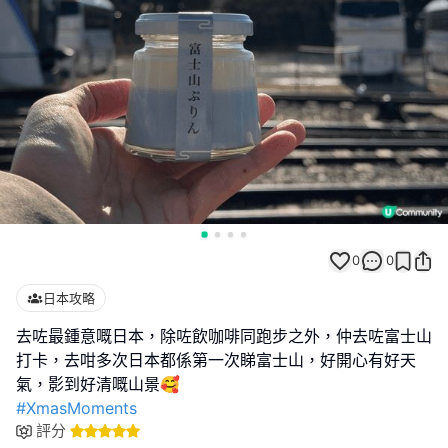
0
0
日本攻略
去咗最鍾意嘅日本，除咗飲咖啡同跑步之外，仲去咗富士山
打卡，去咁多次日本都係第一次睇富士山，好開心有好天
#XmasMoments
評分