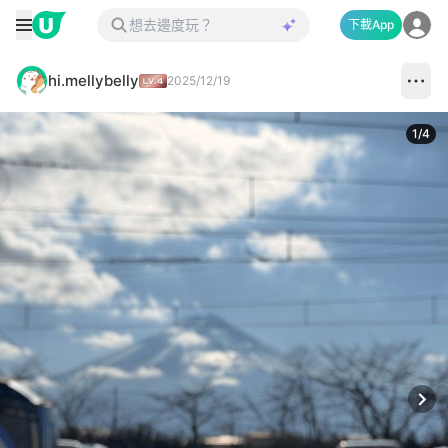
下載App
hi.mellybelly
2025/12/19
1
/
4
Next