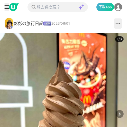
下載App
彭彭の旅行日記
2026/06/01
1
/
3
Next