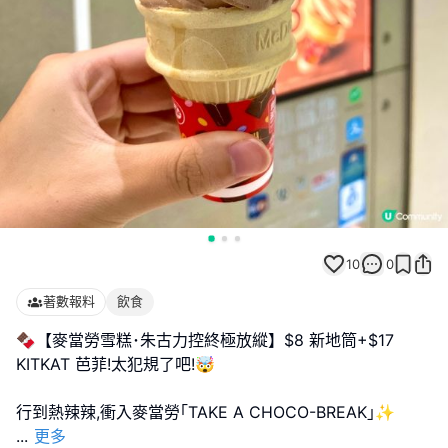
10
0
著數報料
飲食
🍫【麥當勞雪糕･朱古力控終極放縱】$8 新地筒+$17
KITKAT 芭菲!太犯規了吧!🤯
...
更多