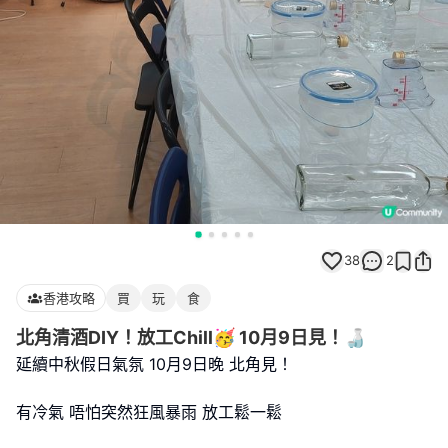
38
2
香港攻略
買
玩
食
北角清酒DIY！放工Chill🥳 10月9日見！🍶
延續中秋假日氣氛 10月9日晚 北角見！
有冷氣 唔怕突然狂風暴雨 放工鬆一鬆