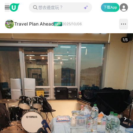
下載App
Travel Plan Ahead
2025/10/06
1
/
5
Next