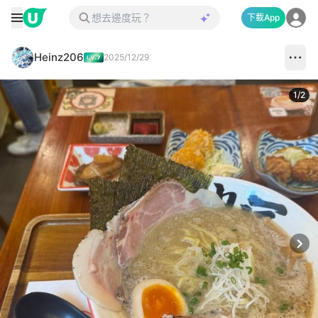
下載App
Heinz206
2025/12/29
1
/
2
Next