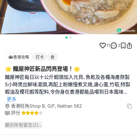
11
2
香港攻略
打卡
食
🌟 麵屋神匠新品閃亮登場！🌟
麵屋神匠每日以十公斤蝦頭加入元貝､魚乾及各種海產熬製
5小時煲出鮮味湯頭,再配上粉嫩慢煮叉燒,溏心蛋,竹筍,特製
蝦油及櫻花蝦等配料,令你身在香港都能品嚐到日本風味
...
更多
香港旺角Shop B, G/F, Nathan 562
評分
顯示所有留言(
2
)...